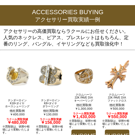
ACCESSORIES BUYING
アクセサリー買取実績一例
アクセサリーの高価買取ならラクールにお任せください。
人気のネックレス、ピアス、ブレスレットはもちろん、定
番のリング、バングル、イヤリングなども買取強化中！
クロムハーツ
クロムハーツ
22K PAVE DIA
22K PAVE DIA
テンダーロイン
テンダーロイン
キーパーリング
ファットクロス
K18×ダイヤ
K8×ダイヤ
他社買取例
他社買取例
ホースシューリング
ダラーリング
￥1,300,000
￥500,000
他社買取例
他社買取例
ラクール買取実績
ラクール買取実績
￥400,000
￥130,000
￥1,430,000
￥550,000
ラクール買取実績
ラクール買取実績
※買取額は、状態や相
※買取額は、状態や相
￥480,000
￥156,000
場により変動いたしま
場により変動いたしま
※買取額は、状態や相
※買取額は、状態や相
す。
す。
場により変動いたしま
場により変動いたしま
す。
す。