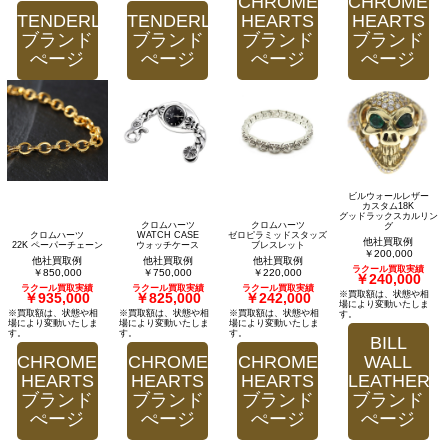
CHROME
CHROME
TENDERLOIN
TENDERLOIN
HEARTS
HEARTS
ブランド
ブランド
ブランド
ブランド
ぺージ
ぺージ
ぺージ
ぺージ
ビルウォールレザー
カスタム18K
グッドラックスカルリン
クロムハーツ
クロムハーツ
グ
クロムハーツ
WATCH CASE
ゼロピラミッドスタッズ
他社買取例
22K ペーパーチェーン
ウォッチケース
ブレスレット
￥200,000
他社買取例
他社買取例
他社買取例
ラクール買取実績
￥850,000
￥750,000
￥220,000
￥240,000
ラクール買取実績
ラクール買取実績
ラクール買取実績
※買取額は、状態や相
￥935,000
￥825,000
￥242,000
場により変動いたしま
※買取額は、状態や相
※買取額は、状態や相
※買取額は、状態や相
す。
場により変動いたしま
場により変動いたしま
場により変動いたしま
す。
す。
す。
BILL
CHROME
CHROME
CHROME
WALL
HEARTS
HEARTS
HEARTS
LEATHER
ブランド
ブランド
ブランド
ブランド
ぺージ
ぺージ
ぺージ
ぺージ