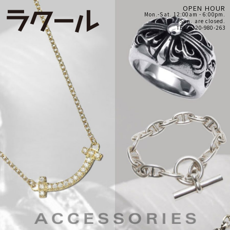
OPEN HOUR
Mon.-Sat. 12:00am - 6:00pm.
Sun. are closed.
TEL:0120-980-263