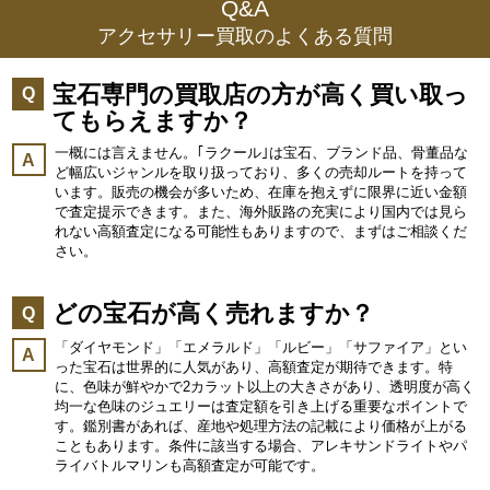
Q&A
アクセサリー買取のよくある質問
宝石専門の買取店の方が高く買い取っ
Q
てもらえますか？
一概には言えません。｢ラクール｣は宝石、ブランド品、骨董品な
A
ど幅広いジャンルを取り扱っており、多くの売却ルートを持って
います。販売の機会が多いため、在庫を抱えずに限界に近い金額
で査定提示できます。また、海外販路の充実により国内では見ら
れない高額査定になる可能性もありますので、まずはご相談くだ
さい。
どの宝石が高く売れますか？
Q
「ダイヤモンド」「エメラルド」「ルビー」「サファイア」とい
A
った宝石は世界的に人気があり、高額査定が期待できます。特
に、色味が鮮やかで2カラット以上の大きさがあり、透明度が高く
均一な色味のジュエリーは査定額を引き上げる重要なポイントで
す。鑑別書があれば、産地や処理方法の記載により価格が上がる
こともあります。条件に該当する場合、アレキサンドライトやパ
ライバトルマリンも高額査定が可能です。