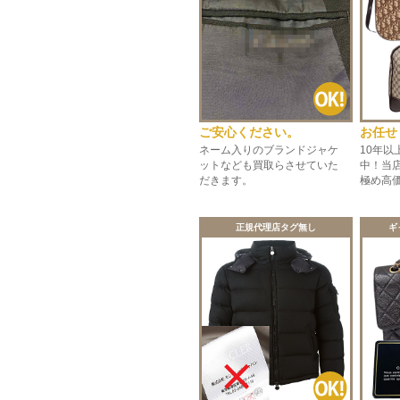
ご安心ください。
お任せ
ネーム入りのブランドジャケ
10年
ットなども買取らさせていた
中！当
だきます。
極め高
正規代理店タグ無し
ギ