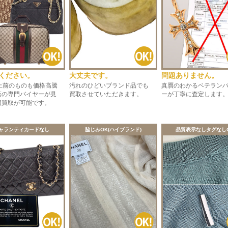
大丈夫です。
ください。
問題ありません。
汚れのひどいブランド品でも
以上前のものも価格高騰
真贋のわかるベテラン
買取させていただきます。
店の専門バイヤーが見
ーが丁寧に査定します
価買取が可能です。
ャランティカードなし
脇じみOK(ハイブランド)
品質表示なしタグなし