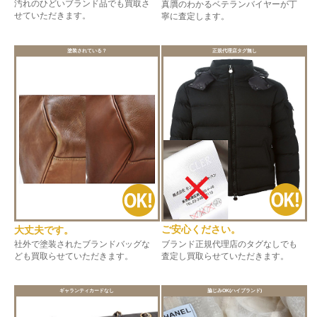
汚れのひどいブランド品でも買取さ
真贋のわかるベテランバイヤーが丁
せていただきます。
寧に査定します。
塗装されている？
正規代理店タグ無し
ご安心ください。
大丈夫です。
ブランド正規代理店のタグなしでも
社外で塗装されたブランドバッグな
査定し買取らせていただきます。
ども買取らせていただきます。
ギャランティカードなし
脇じみOK(ハイブランド)