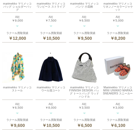
marimekko マリメッコ
marimekko マリメッコ
marimekko マリメッコ
marimekko マリメッコ
バッグ ショルダーバッ
ワンピース ストライプ
パンツ 小花柄
リネンノーカラージャケ
グ
ット
A社
A社
A社
A社
￥9,000
￥7,500
￥6,500
￥5,000
ラクール買取実績
ラクール買取実績
ラクール買取実績
ラクール買取実績
￥12,000
￥10,500
￥9,500
￥8,200
marimekko マリメッコ
marimekko マリメッコ
marimekko マリメッコ
Marimekko マリメッコ
ストール
ウール混コート
FINNISH DESIGN バッ
MINI UNIKKO MARKA
グ トートバッグ ウッド
SNEAKERS スニーカー
ハンドル
A社
A社
A社
A社
￥6,500
￥8,000
￥3,500
￥3,000
ラクール買取実績
ラクール買取実績
ラクール買取実績
ラクール買取実績
￥9,600
￥10,500
￥6,500
￥6,100