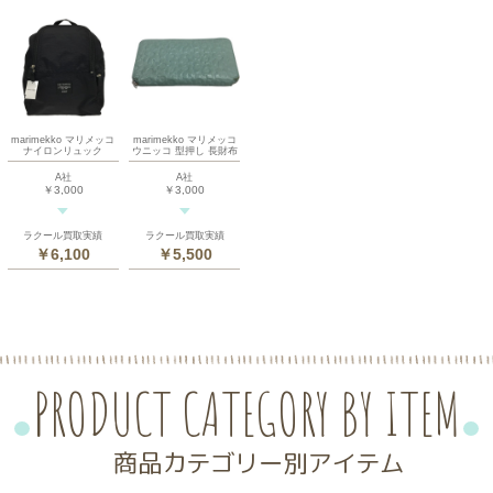
marimekko マリメッコ
marimekko マリメッコ
ナイロンリュック
ウニッコ 型押し 長財布
A社
A社
￥3,000
￥3,000
ラクール買取実績
ラクール買取実績
￥6,100
￥5,500
PRODUCT CATEGORY BY ITEM
商品カテゴリー別アイテム