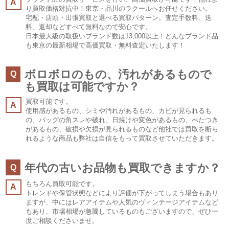
A
り買取価格対抗中！東京・品川のラクールへお任せください。
宅配・店頭・出張買取と選べる買取パターン。査定手数料、送
料、返却などすべて無料なので安心です。
日本最大級の取扱いブランド数は13,000以上！どんなブランド品
も東京の最新相場で高価買取・無料査定いたします！
ボロボロのもの、汚れがあるもので
Q
も買取は可能ですか？
買取可能です。
A
使用感があるもの、シミや汚れがあるもの、カビが見られるも
の、バッグの角スレや破れ、日焼けや変色があるもの、べたつき
があるもの、破損や欠損が見られるものなど他社では買取を断ら
れるような商品も弊社は自信をもって買取させていただきます。
年代の古いお品物も買取できますか？
Q
もちろん買取可能です。
A
トレンドや保管状態などにより評価が下がってしまう場合もあり
ますが、中にはレアアイテムや人気のヴィンテージアイテムなど
もあり、市場相場が急騰しているものもございますので、ぜひ一
度ご相談くださいませ。