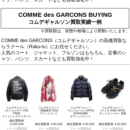
COMME des GARCONS BUYING
コムデギャルソン買取実績一例
※買取額は、状態や相場により変動いたします。
COMME des GARCONS（コムデギャルソン）の高価買取な
らラクール（Raku-ru）にお任せください。
人気のコート、ジャケット、ブルゾンはもちろん、定番のシ
ャツ、パンツ、スカートなども買取強化中！
コムデギャルソン
コムデギャルソン
コムデギャルソン
コムデギャルソン
×ルイスレザー LIVE
×高橋真琴 2018
×モンクレール JUNYA
×ナイキ NIKE SHOX
FREE
プリントコート
WATANABE
ダッドスニーカー 厚底
ライトニングライダース
ダウンジャケット
他社買取例
￥245,000
他社買取例 ￥80,000
他社買取例 ￥50,000
他社買取例 ￥23,000
ラクール買取実績
ラクール買取実績
ラクール買取実績
ラクール買取実績