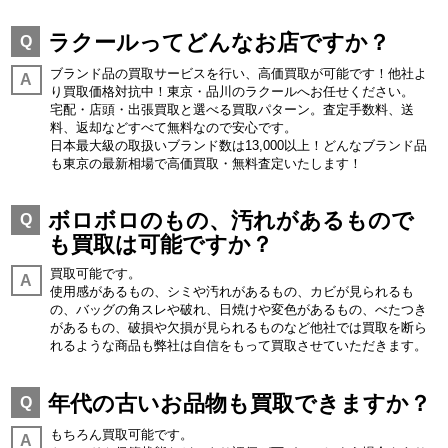
ラクールってどんなお店ですか？
Q
ブランド品の買取サービスを行い、高価買取が可能です！他社よ
A
り買取価格対抗中！東京・品川のラクールへお任せください。
宅配・店頭・出張買取と選べる買取パターン。査定手数料、送
料、返却などすべて無料なので安心です。
日本最大級の取扱いブランド数は13,000以上！どんなブランド品
も東京の最新相場で高価買取・無料査定いたします！
ボロボロのもの、汚れがあるもので
Q
も買取は可能ですか？
買取可能です。
A
使用感があるもの、シミや汚れがあるもの、カビが見られるも
の、バッグの角スレや破れ、日焼けや変色があるもの、べたつき
があるもの、破損や欠損が見られるものなど他社では買取を断ら
れるような商品も弊社は自信をもって買取させていただきます。
年代の古いお品物も買取できますか？
Q
もちろん買取可能です。
A