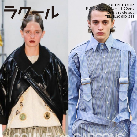
OPEN HOUR
Mon.-Sat. 12:00am - 6:00pm.
Sun. are closed.
TEL:0120-980-263