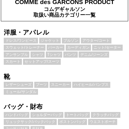
COMME des GARCONS PRODUCT
コムデギャルソン
取扱い商品カテゴリー一覧
洋服・アパレル
ドレス/ワンピース
ジャケット
ブルゾン
アウター/コート
スウェット/トレーナー
パーカー
カーディガン
ニット/セーター
アンサンブル
シャツ
Tシャツ
パンツ
デニム/ジーンズ
スカート
セットアップ/スーツ
靴
レザーシューズ
ブーツ
スニーカー
ハイヒール/パンプス
ミュール/サンダル
バッグ・財布
ハンドバッグ
ショルダーバッグ
トートバッグ
クラッチバッグ
リュックサック/バックパック
ボストンバッグ
ウエストポーチ
２つ折り財布
長財布