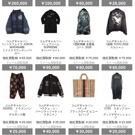
￥260,000
￥100,000
￥60,000
￥26,000
コムデギャルソン
コムデギャルソン
コムデギャルソン
コムデギャルソン
×ノースフェイス JUNYA
×シュプリーム
×雪村周継 水墨画
×港商 TOYO 2016
WATANABE
SUPREME
コート 2018
スカジャン
リメイクマウンテンパー
オーバーコート
カー
他社買取例 ￥65,000
他社買取例 ￥80,000
他社買取例 ￥75,000
他社買取例 ￥75,000
ラクール買取実績
ラクール買取実績
ラクール買取実績
ラクール買取実績
￥70,000
￥90,000
￥80,000
￥80,000
コムデギャルソン
コムデギャルソン
コムデギャルソン
コムデギャルソン
AD2011 ドラゴンパン
×ステュ－シ－
×グッチ
17SS スタッフコー
ツ
バーシティジャケット
ブラックローズ ビニー
ト
デカダンス期
スタジャン
ルバッグ
グッドデザインショッ
プ
他社買取例 ￥20,000
他社買取例 ￥35,000
他社買取例 ￥20,000
他社買取例 ￥15,000
ラクール買取実績
ラクール買取実績
ラクール買取実績
ラクール買取実績
￥25,000
￥40,000
￥30,000
￥20,000