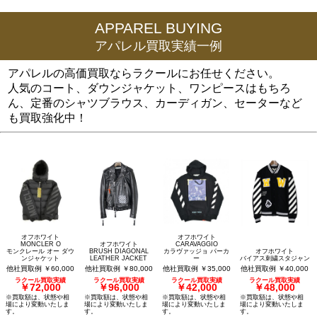
APPAREL BUYING
アパレル買取実績一例
アパレルの高価買取ならラクールにお任せください。
人気のコート、ダウンジャケット、ワンピースはもちろ
ん、定番のシャツブラウス、カーディガン、セーターなど
も買取強化中！
オフホワイト
オフホワイト
MONCLER O
オフホワイト
CARAVAGGIO
モンクレール オー ダウ
BRUSH DIAGONAL
カラヴァッジョ パーカ
オフホワイト
ンジャケット
LEATHER JACKET
ー
バイアス刺繍スタジャン
他社買取例 ￥60,000
他社買取例 ￥80,000
他社買取例 ￥35,000
他社買取例 ￥40,000
ラクール買取実績
ラクール買取実績
ラクール買取実績
ラクール買取実績
￥72,000
￥96,000
￥42,000
￥48,000
※買取額は、状態や相
※買取額は、状態や相
※買取額は、状態や相
※買取額は、状態や相
場により変動いたしま
場により変動いたしま
場により変動いたしま
場により変動いたしま
す。
す。
す。
す。