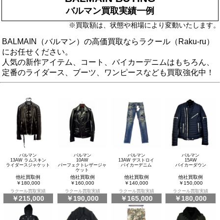
バルマン買取実績一例
※買取額は、状態や相場により変動いたします。
BALMAIN（バルマン）の高価買取ならラクール（Raku-ru）
にお任せください。
人気の新作アイテム、コート、バイカーデニムはもちろん、
定番のライダース、ブーツ、ワンピースなども買取強化中！
バルマン
バルマン
バルマン
バルマン
13AW ラムスキン
10AW
13AW デストロイ
15AW
ライダースジャケット
パーフェクトレザージャ
バイカーデニム
バイカーダウン
ケット
他社買取例
他社買取例
他社買取例
他社買取例
￥180,000
￥160,000
￥140,000
￥150,000
ラクール買取実績
ラクール買取実績
ラクール買取実績
ラクール買取実績
￥215,000
￥190,000
￥165,000
￥180,000