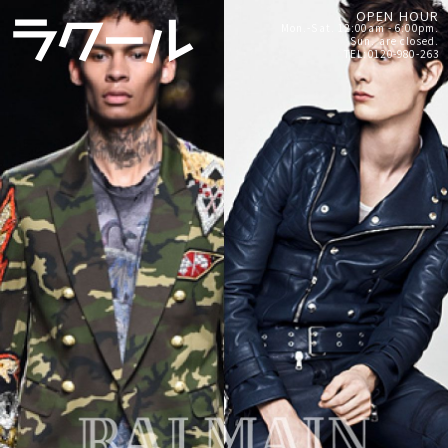
OPEN HOUR
Mon.-Sat. 12:00am - 6:00pm.
Sun. are closed.
TEL:0120-980-263