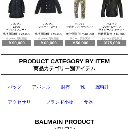
バルマン
バルマン
バルマン
バルマン
12AW
ショートPコート
迷彩柄 バイカーパンツ
14AW ムートン
ナポレオンコート
ライダースジャケット
他社買取例 ￥75,000
他社買取例 ￥50,000
他社買取例 ￥40,000
他社買取例 ￥62,500
ラクール買取実績
ラクール買取実績
ラクール買取実績
ラクール買取実績
￥90,000
￥60,000
￥50,000
￥75,000
PRODUCT CATEGORY BY ITEM
商品カテゴリー別アイテム
バッグ
アパレル
財布
靴
腕時計
アクセサリー
ブランド小物
食器
BALMAIN PRODUCT
バルマン