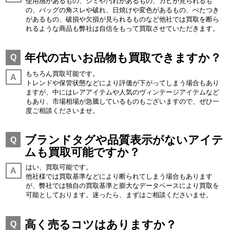
使用感があるもの、シミや汚れがあるもの、カビが見られるも
の、バッグの角スレや破れ、日焼けや変色があるもの、べたつき
があるもの、破損や欠損が見られるものなど他社では買取を断ら
れるような商品も弊社は自信をもって買取させていただきます。
年代の古いお品物も買取できますか？
Q
もちろん買取可能です。
A
トレンドや保管状態などにより評価が下がってしまう場合もあり
ますが、中にはレアアイテムや人気のヴィンテージアイテムなど
もあり、市場相場が急騰しているものもございますので、ぜひ一
度ご相談くださいませ。
ブランドタグや品質表示がないアイテ
Q
ムも買取可能ですか？
はい、買取可能です。
A
他社様では買取基準などにより断られてしまう場合もあります
が、弊社では独自の買取基準と膨大なデータベースにより買取を
可能としております。迷ったら、まずはご相談くださいませ。
高く売るコツはありますか？
Q