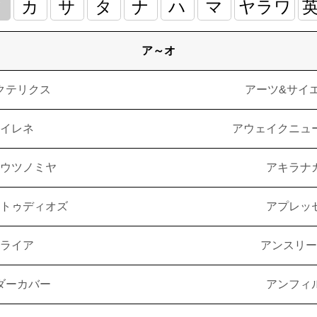
ア
カ
サ
タ
ナ
ハ
マ
ヤラワ
ア～オ
クテリクス
アーツ&サイ
イレネ
アウェイクニュ
ウツノミヤ
アキラナ
トゥディオズ
アプレッ
ライア
アンスリー
ダーカバー
アンフィ