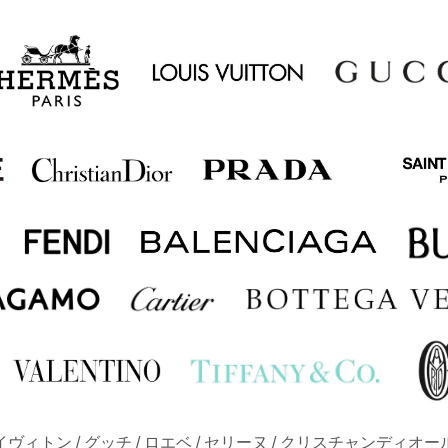
ルイヴィトン / グッチ / ロエベ / セリーヌ / クリスチャンディオール