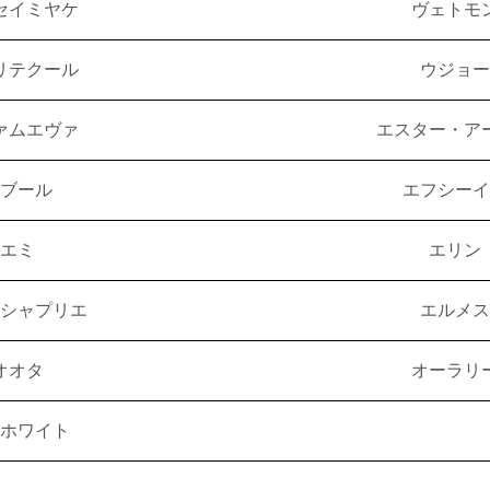
セイミヤケ
ヴェトモ
リテクール
ウジョー
ァムエヴァ
エスター・ア
ブール
エフシーイ
エミ
エリン
シャプリエ
エルメス
オオタ
オーラリ
ホワイト