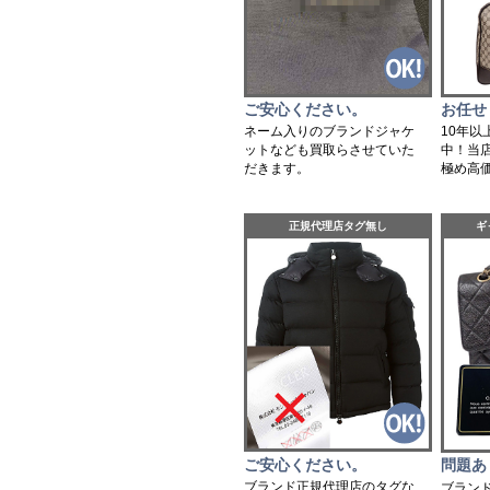
ご安心ください。
お任せ
ネーム入りのブランドジャケ
10年
ットなども買取らさせていた
中！当
だきます。
極め高
正規代理店タグ無し
ギ
ご安心ください。
問題あ
ブランド正規代理店のタグな
ブラン