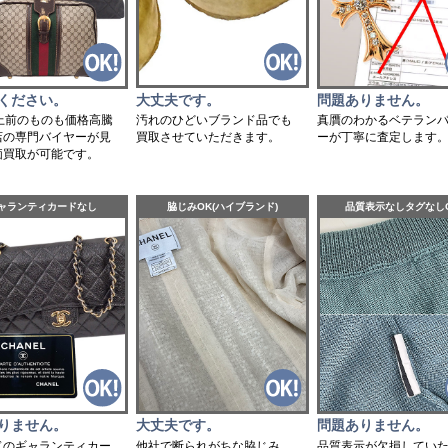
大丈夫です。
ください。
問題ありません。
汚れのひどいブランド品でも
以上前のものも価格高騰
真贋のわかるベテラン
買取させていただきます。
店の専門バイヤーが見
ーが丁寧に査定します
価買取が可能です。
ャランティカードなし
脇じみOK(ハイブランド)
品質表示なしタグなし
りません。
大丈夫です。
問題ありません。
ドのギャランティカー
他社で断られがちな脇じみ
品質表示が欠損してい