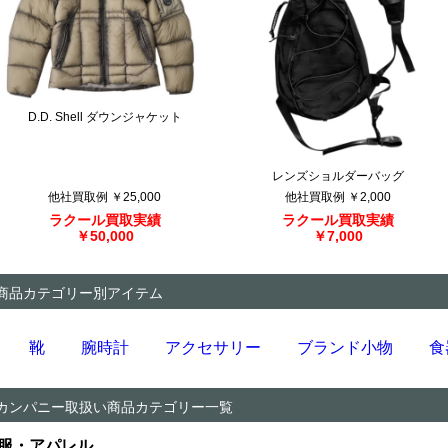
D.D. Shell ダウンジャケット
レンズショルダーバッグ
他社買取例 ￥25,000
他社買取例 ￥2,000
ラクール買取実績
ラクール買取実績
￥50,000
￥7,000
商品カテゴリー別アイテム
靴
腕時計
アクセサリー
ブランド小物
食
カンパニー
取扱い商品カテゴリー一覧
服・アパレル