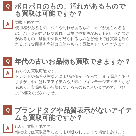
ボロボロのもの、汚れがあるもので
Q
も買取は可能ですか？
買取可能です。
A
使用感があるもの、シミや汚れがあるもの、カビが見られるも
の、バッグの角スレや破れ、日焼けや変色があるもの、べたつき
があるもの、破損や欠損が見られるものなど他社では買取を断ら
れるような商品も弊社は自信をもって買取させていただきます。
年代の古いお品物も買取できますか？
Q
もちろん買取可能です。
A
トレンドや保管状態などにより評価が下がってしまう場合もあり
ますが、中にはレアアイテムや人気のヴィンテージアイテムなど
もあり、市場相場が急騰しているものもございますので、ぜひ一
度ご相談くださいませ。
ブランドタグや品質表示がないアイテ
Q
ムも買取可能ですか？
はい、買取可能です。
A
他社様では買取基準などにより断られてしまう場合もあります