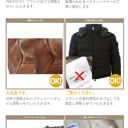
汚れのひどいブランド品でも買取さ
真贋のわかるベテランバイヤーが丁
せていただきます。
寧に査定します。
塗装されている？
正規代理店タグ無し
ご安心ください。
大丈夫です。
ブランド正規代理店のタグなしでも
社外で塗装されたブランドバッグな
査定し買取らせていただきます。
ども買取らせていただきます。
ギャランティカードなし
脇じみOK(ハイブランド)