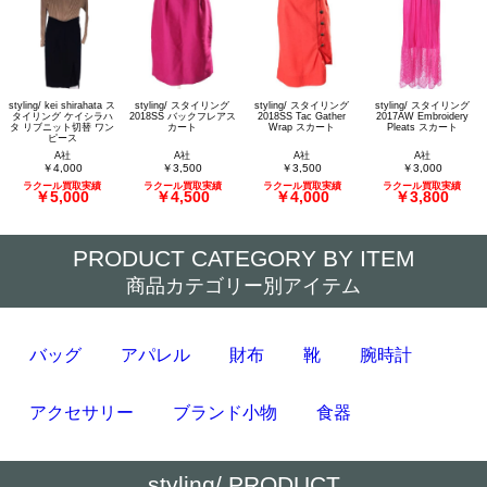
styling/ kei shirahata ス
styling/ スタイリング
styling/ スタイリング
styling/ スタイリング
タイリング ケイシラハ
2018SS バックフレアス
2018SS Tac Gather
2017AW Embroidery
タ リブニット切替 ワン
カート
Wrap スカート
Pleats スカート
ピース
A社
A社
A社
A社
￥4,000
￥3,500
￥3,500
￥3,000
ラクール買取実績
ラクール買取実績
ラクール買取実績
ラクール買取実績
￥5,000
￥4,500
￥4,000
￥3,800
PRODUCT CATEGORY BY ITEM
商品カテゴリー別アイテム
バッグ
アパレル
財布
靴
腕時計
アクセサリー
ブランド小物
食器
styling/ PRODUCT