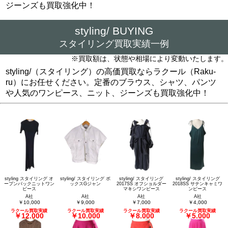
ジーンズも買取強化中！
styling/ BUYING
スタイリング買取実績一例
※買取額は、状態や相場により変動いたします。
styling/（スタイリング）の高価買取ならラクール（Raku-
ru）にお任せください。定番のブラウス、シャツ、パンツ
や人気のワンピース、ニット、ジーンズも買取強化中！
styling スタイリング オ
styling/ スタイリング ボ
styling/ スタイリング
styling/ スタイリング
ープンバックニットワン
ックスGジャン
2017SS オフショルダー
2018SS サテンキャミワ
ピース
マキシワンピース
ンピース
A社
A社
A社
A社
￥10,000
￥9,000
￥7,000
￥4,000
ラクール買取実績
ラクール買取実績
ラクール買取実績
ラクール買取実績
￥12,000
￥10,000
￥8,000
￥5,000