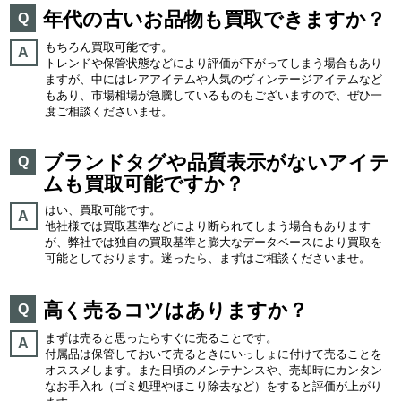
年代の古いお品物も買取できますか？
Q
もちろん買取可能です。
A
トレンドや保管状態などにより評価が下がってしまう場合もあり
ますが、中にはレアアイテムや人気のヴィンテージアイテムなど
もあり、市場相場が急騰しているものもございますので、ぜひ一
度ご相談くださいませ。
ブランドタグや品質表示がないアイテ
Q
ムも買取可能ですか？
はい、買取可能です。
A
他社様では買取基準などにより断られてしまう場合もあります
が、弊社では独自の買取基準と膨大なデータベースにより買取を
可能としております。迷ったら、まずはご相談くださいませ。
高く売るコツはありますか？
Q
まずは売ると思ったらすぐに売ることです。
A
付属品は保管しておいて売るときにいっしょに付けて売ることを
オススメします。また日頃のメンテナンスや、売却時にカンタン
なお手入れ（ゴミ処理やほこり除去など）をすると評価が上がり