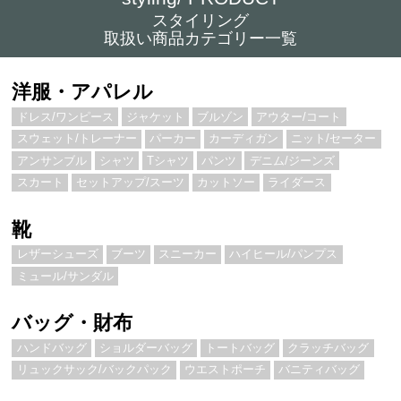
スタイリング
取扱い商品カテゴリー一覧
洋服・アパレル
ドレス/ワンピース
ジャケット
ブルゾン
アウター/コート
スウェット/トレーナー
パーカー
カーディガン
ニット/セーター
アンサンブル
シャツ
Tシャツ
パンツ
デニム/ジーンズ
スカート
セットアップ/スーツ
カットソー
ライダース
靴
レザーシューズ
ブーツ
スニーカー
ハイヒール/パンプス
ミュール/サンダル
バッグ・財布
ハンドバッグ
ショルダーバッグ
トートバッグ
クラッチバッグ
リュックサック/バックパック
ウエストポーチ
バニティバッグ