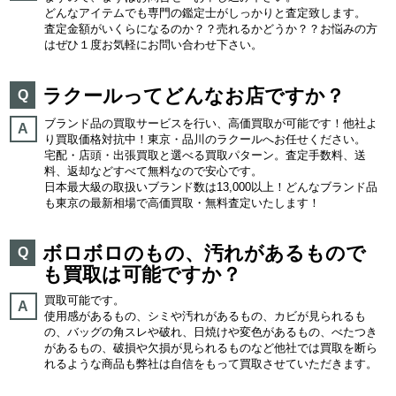
どんなアイテムでも専門の鑑定士がしっかりと査定致します。
査定金額がいくらになるのか？？売れるかどうか？？お悩みの方
はぜひ１度お気軽にお問い合わせ下さい。
ラクールってどんなお店ですか？
Q
ブランド品の買取サービスを行い、高価買取が可能です！他社よ
A
り買取価格対抗中！東京・品川のラクールへお任せください。
宅配・店頭・出張買取と選べる買取パターン。査定手数料、送
料、返却などすべて無料なので安心です。
日本最大級の取扱いブランド数は13,000以上！どんなブランド品
も東京の最新相場で高価買取・無料査定いたします！
ボロボロのもの、汚れがあるもので
Q
も買取は可能ですか？
買取可能です。
A
使用感があるもの、シミや汚れがあるもの、カビが見られるも
の、バッグの角スレや破れ、日焼けや変色があるもの、べたつき
があるもの、破損や欠損が見られるものなど他社では買取を断ら
れるような商品も弊社は自信をもって買取させていただきます。