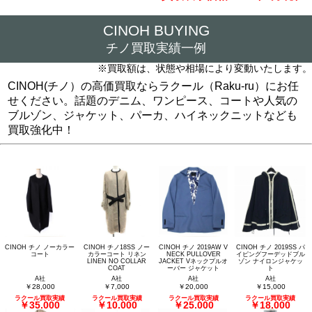
CINOH BUYING
チノ買取実績一例
※買取額は、状態や相場により変動いたします。
CINOH(チノ）の高価買取ならラクール（Raku-ru）にお任
せください。話題のデニム、ワンピース、コートや人気の
ブルゾン、ジャケット、パーカ、ハイネックニットなども
買取強化中！
CINOH チノ ノーカラー
CINOH チノ18SS ノー
CINOH チノ 2019AW V
CINOH チノ 2019SS パ
コート
カラーコート リネン
NECK PULLOVER
イピングフーデッドブル
LINEN NO COLLAR
JACKET Vネックプルオ
ゾン ナイロンジャケッ
COAT
ーバー ジャケット
ト
A社
A社
A社
A社
￥28,000
￥7,000
￥20,000
￥15,000
ラクール買取実績
ラクール買取実績
ラクール買取実績
ラクール買取実績
￥35,000
￥10,000
￥25,000
￥18,000