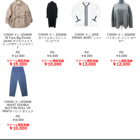
CINOH チノ 2019AW
CINOH チノ 2020AW
CINOH チノ 20SS
CINOH チノ 2020AW
W Face Big Pocket
タートルネックニット
PIPING SHIRT シャツ
ハイネック ニット セー
Jacket ダブルフェイス
ワンピース
ター
ビッグポケットジャケッ
ト
A社
A社
A社
A社
￥12,000
￥6,000
￥8,000
￥9,000
ラクール買取実績
ラクール買取実績
ラクール買取実績
ラクール買取実績
￥15,000
￥10,000
￥13,000
￥12,000
CINOH チノ2019AW
WAIST DOUBLE
BUTTON ROLL UP
PANTS パンツ ボトムス
A社
￥8,000
ラクール買取実績
￥10,000