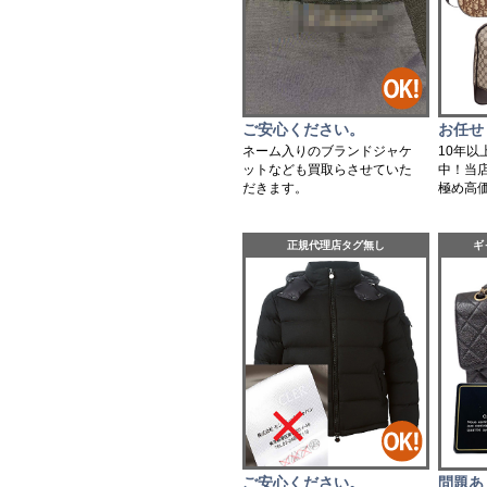
ご安心ください。
お任せ
ネーム入りのブランドジャケ
10年
ットなども買取らさせていた
中！当
だきます。
極め高
正規代理店タグ無し
ギ
ご安心ください。
問題あ