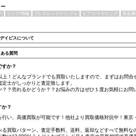
リー
ー
リング/指輪
ブレスレット/バングル
ピアス/イヤリング
貴金属/
 デイビスについて
くある質問
ですか？
00以上！どんなブランドでも買取いたしますので、まずはお問
鑑定士がしっかりと査定致します。
か？？売れるかどうか？？お悩みの方はぜひ１度お気軽にお問
すか？
を行い、高価買取が可能です！他社より買取価格対抗中！東京
べる買取パターン。査定手数料、送料、返却などすべて無料な