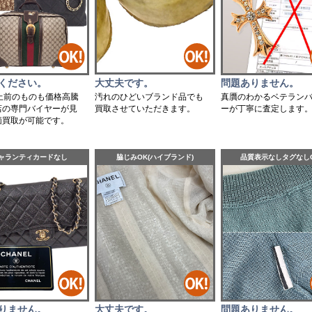
大丈夫です。
ください。
問題ありません。
汚れのひどいブランド品でも
以上前のものも価格高騰
真贋のわかるベテラン
買取させていただきます。
店の専門バイヤーが見
ーが丁寧に査定します
価買取が可能です。
ャランティカードなし
脇じみOK(ハイブランド)
品質表示なしタグなし
りません。
大丈夫です。
問題ありません。