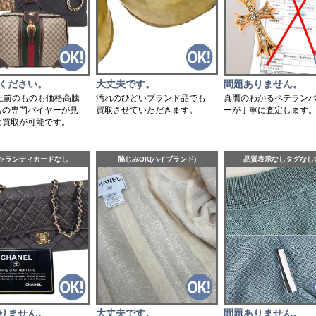
大丈夫です。
ください。
問題ありません。
汚れのひどいブランド品でも
以上前のものも価格高騰
真贋のわかるベテラン
買取させていただきます。
店の専門バイヤーが見
ーが丁寧に査定します
価買取が可能です。
ャランティカードなし
脇じみOK(ハイブランド)
品質表示なしタグなし
りません。
大丈夫です。
問題ありません。