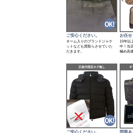
ご安心ください。
お任せ
ネーム入りのブランドジャケ
10年
ットなども買取らさせていた
中！当
だきます。
極め高
正規代理店タグ無し
ギ
ご安心ください。
問題あ