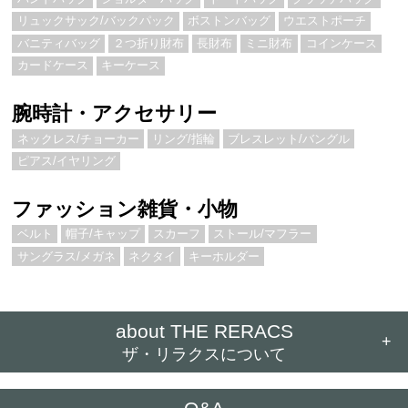
リュックサック/バックパック
ボストンバッグ
ウエストポーチ
バニティバッグ
２つ折り財布
長財布
ミニ財布
コインケース
カードケース
キーケース
腕時計・アクセサリー
ネックレス/チョーカー
リング/指輪
ブレスレット/バングル
ピアス/イヤリング
ファッション雑貨・小物
ベルト
帽子/キャップ
スカーフ
ストール/マフラー
サングラス/メガネ
ネクタイ
キーホルダー
about THE RERACS
+
ザ・リラクスについて