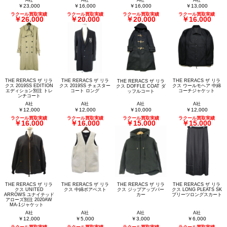
A社
A社
A社
A社
￥23,000
￥16,000
￥16,000
￥13,000
ラクール買取実績
ラクール買取実績
ラクール買取実績
ラクール買取実績
￥26,000
￥20,000
￥20,000
￥16,000
THE RERACS ザ リラ
THE RERACS ザ リラ
THE RERACS ザ リラ
THE RERACS ザ リラ
クス 2019SS EDITION
クス 2019SS チェスター
クス ウールモヘア 中綿
クス DOFFLE COAT ダ
エディション別注 トレ
コート ロング
コーチジャケット
ッフルコート
ンチコート
A社
A社
A社
A社
￥12,000
￥12,000
￥10,000
￥12,000
ラクール買取実績
ラクール買取実績
ラクール買取実績
ラクール買取実績
￥16,000
￥16,000
￥15,000
￥15,000
THE RERACS ザ リラ
THE RERACS ザ リラ
THE RERACS ザ リラ
THE RERACS ザ リラ
クス UNITED
クス 中綿ボアベスト
クス ジップアップパー
クス LONG PLEATS SK
ARROWS ユナイテッド
カー
プリーツロングスカート
アローズ別注 2020AW
MA-1ジャケット
A社
A社
A社
A社
￥12,000
￥5,000
￥3,000
￥6,000
ラクール買取実績
ラクール買取実績
ラクール買取実績
ラクール買取実績