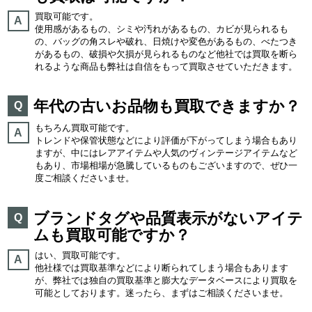
買取可能です。
A
使用感があるもの、シミや汚れがあるもの、カビが見られるも
の、バッグの角スレや破れ、日焼けや変色があるもの、べたつき
があるもの、破損や欠損が見られるものなど他社では買取を断ら
れるような商品も弊社は自信をもって買取させていただきます。
年代の古いお品物も買取できますか？
Q
もちろん買取可能です。
A
トレンドや保管状態などにより評価が下がってしまう場合もあり
ますが、中にはレアアイテムや人気のヴィンテージアイテムなど
もあり、市場相場が急騰しているものもございますので、ぜひ一
度ご相談くださいませ。
ブランドタグや品質表示がないアイテ
Q
ムも買取可能ですか？
はい、買取可能です。
A
他社様では買取基準などにより断られてしまう場合もあります
が、弊社では独自の買取基準と膨大なデータベースにより買取を
可能としております。迷ったら、まずはご相談くださいませ。