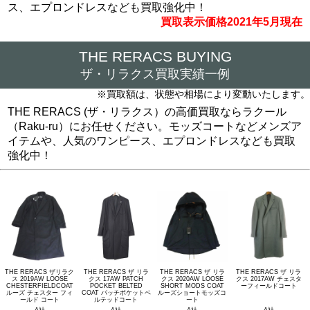
ス、エプロンドレスなども買取強化中！
買取表示価格2021年5月現在
THE RERACS BUYING
ザ・リラクス買取実績一例
※買取額は、状態や相場により変動いたします。
THE RERACS (ザ・リラクス）の高価買取ならラクール
（Raku-ru）にお任せください。モッズコートなどメンズア
イテムや、人気のワンピース、エプロンドレスなども買取
強化中！
THE RERACS ザリラク
THE RERACS ザ リラ
THE RERACS ザ リラ
THE RERACS ザ リラ
ス 2019AW LOOSE
クス 17AW PATCH
クス 2020AW LOOSE
クス 2017AW チェスタ
CHESTERFIELDCOAT
POCKET BELTED
SHORT MODS COAT
ーフィールドコート
ルーズ チェスター フィ
COAT パッチポケットベ
ルーズショートモッズコ
ールド コート
ルテッドコート
ート