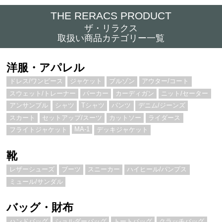
THE RERACS PRODUCT
ザ・リラクス
取扱い商品カテゴリー一覧
洋服・アパレル
ドレス/ワンピース
ジャケット
ブルゾン
アウター/コート
スウェット/トレーナー
パーカー
カーディガン
ニット/セーター
アンサンブル
シャツ
Tシャツ
パンツ
デニム/ジーンズ
スカート
セットアップ/スーツ
カットソー
ライダース
MA-1
フライトジャケット
デッキジャケット
靴
レザーシューズ
ブーツ
スニーカー
ハイヒール/パンプス
ミュール/サンダル
バッグ・財布
ハンドバッグ
ショルダーバッグ
トートバッグ
クラッチバッグ