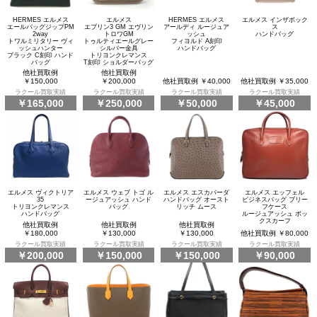
HERMES エルメス
エルメス
HERMES エルメス
エルメス インザボック
エールバッグジップPM
エブリン3 GM エヴリン
アールディ ルージュア
ス
2way
トロワGM
ッシュ
ハンドバッグ
トワルミリタリー ヴィ
トゥルティエールグレー
フィヨルド A刻印
ッシュハンター
シルバー金具
ハンドバッグ
ブラック C刻印 ハンド
トリヨンクレマンス
バッグ
T刻印 ショルダーバッグ
他社買取例
他社買取例
￥150,000
￥200,000
他社買取例 ￥40,000
他社買取例 ￥35,000
ラクール買取実績
ラクール買取実績
ラクール買取実績
ラクール買取実績
￥165,000
￥250,000
￥50,000
￥45,000
エルメス ヴィクトリア
エルメス ウェブ トゴ ル
エルメス エスカパーダ
エルメス エッフェル
35
ージュアッシュ ハンド
ハンドバッグ オースト
ビジネスバッグ ブリー
トリヨンクレマンス
バッグ
リッチ ムース
フケース
ハンドバッグ
ルージュアッシュ ボッ
クスカーフ
他社買取例
他社買取例
他社買取例
￥180,000
￥130,000
￥130,000
他社買取例 ￥80,000
ラクール買取実績
ラクール買取実績
ラクール買取実績
ラクール買取実績
￥200,000
￥150,000
￥150,000
￥90,000