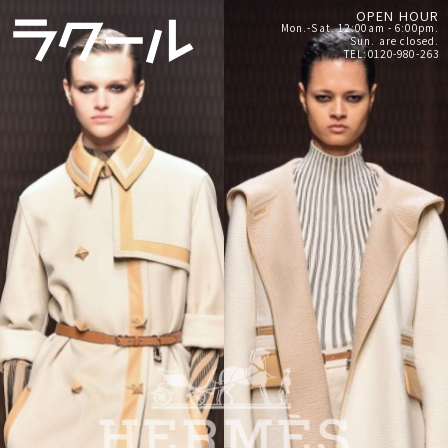
OPEN HOUR
Mon.-Sat. 12:00am - 6:00pm.
Sun. are closed.
TEL:0120-980-263