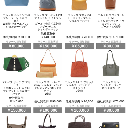
エルメス ベルランゴ23
エルメス マーケットPM
エルメス マサイPM
エルメス マジョワール
ブルージーン シルバー
ナチュラル ライトブル
トリヨンクレマンス
TPM
金具
ー
ショルダーバッグ
ショルダーバッグ トリ
□I刻印 ヴォーエプソン
ゴールド金具 〇Z刻印
ヨンクレマンス
ショルダーバッグ
レザー デニム
ゴールド □K刻印
ショルダーバッグ
他社買取例
他社買取例 ￥70,000
￥140,000
他社買取例 ￥70,000
他社買取例 ￥70,000
ラクール買取実績
ラクール買取実績
ラクール買取実績
ラクール買取実績
￥80,000
￥150,000
￥85,000
￥80,000
エルメス サック ア マリ
エルメス ヨーバッグ
エルメス LA ラ ブリック
エルメス リン
ース
2way ショルダーバッグ
ショルダーバッグ オー
ショルダーバッグ
ミニポシェット がま口
ダルメシアン×ボックス
ストリッチ
ボックスカーフ
サンセット ショルダー
カーフ
D刻印
バッグ
□G刻
他社買取例
￥140,000
他社買取例 ￥90,000
他社買取例 ￥90,000
他社買取例 ￥70,000
ラクール買取実績
ラクール買取実績
ラクール買取実績
ラクール買取実績
￥150,000
￥100,000
￥100,000
￥80,000