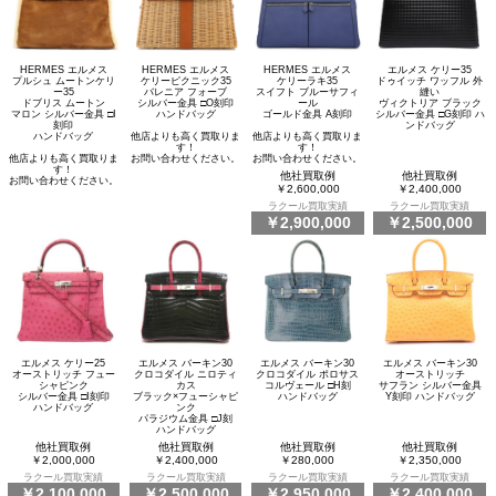
HERMES エルメス
HERMES エルメス
HERMES エルメス
エルメス ケリー35
プルシュ ムートンケリ
ケリーピクニック35
ケリーラキ35
ドゥイッチ ワッフル 外
ー35
バレニア フォーブ
スイフト ブルーサフィ
縫い
ドブリス ムートン
シルバー金具 □O刻印
ール
ヴィクトリア ブラック
マロン シルバー金具 □I
ハンドバッグ
ゴールド金具 A刻印
シルバー金具 □G刻印 ハ
刻印
ンドバッグ
ハンドバッグ
他店よりも高く買取りま
他店よりも高く買取りま
す！
す！
他店よりも高く買取りま
お問い合わせください。
お問い合わせください。
す！
他社買取例
他社買取例
お問い合わせください。
￥2,600,000
￥2,400,000
ラクール買取実績
ラクール買取実績
￥2,900,000
￥2,500,000
エルメス ケリー25
エルメス バーキン30
エルメス バーキン30
エルメス バーキン30
オーストリッチ フュー
クロコダイル ニロティ
クロコダイル ポロサス
オーストリッチ
シャピンク
カス
コルヴェール □H刻
サフラン シルバー金具
シルバー金具 □I刻印
ブラック×フューシャピ
ハンドバッグ
Y刻印 ハンドバッグ
ハンドバッグ
ンク
パラジウム金具 □J刻
ハンドバッグ
他社買取例
他社買取例
他社買取例
他社買取例
￥2,000,000
￥2,400,000
￥280,000
￥2,350,000
ラクール買取実績
ラクール買取実績
ラクール買取実績
ラクール買取実績
￥2,100,000
￥2,500,000
￥2,950,000
￥2,400,000