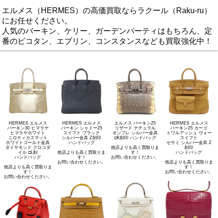
エルメス（HERMES）の高価買取ならラクール（Raku-ru）
にお任せください。
人気のバーキン、ケリー、ガーデンパーティはもちろん、定
番のピコタン、エブリン、コンスタンスなども買取強化中！
HERMES エルメス
HERMES エルメス
エルメス バーキン25
HERMES エルメス
バーキン30 ヒマラヤ
バーキン シャドー25
リザード ナチュラル
バーキン25 カーゴ
ヒマラヤホワイト
スイフト ブラック
オンブレ シルバー金具
トワルアッシュ ヴォー
ニロティカスマット
シルバー金具 Z刻印
□K刻印 ハンドバッグ
スイフト
ホワイトゴールド金具
ハンドバッグ
セサミ シルバー金具 Z
ダイヤモンド クロコダ
他店よりも高く買取りま
刻印
イル □L刻
他店よりも高く買取りま
す！
ハンドバッグ
ハンドバッグ
す！
お問い合わせください。
お問い合わせください。
他店よりも高く買取りま
他店よりも高く買取りま
す！
す！
お問い合わせください。
お問い合わせください。