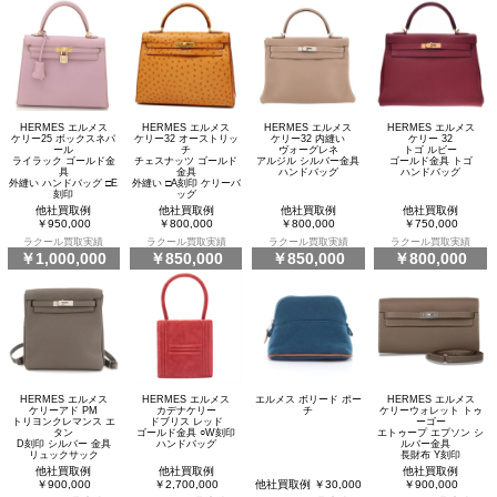
HERMES エルメス
HERMES エルメス
HERMES エルメス
HERMES エルメス
ケリー25 ボックスネパ
ケリー32 オーストリッ
ケリー32 内縫い
ケリー 32
ール
チ
ヴォーグレネ
トゴ ルビー
ライラック ゴールド金
チェスナッツ ゴールド
アルジル シルバー金具
ゴールド金具 トゴ
具
金具
ハンドバッグ
ハンドバッグ
外縫い ハンドバッグ □E
外縫い □A刻印 ケリーバ
刻印
ッグ
他社買取例
他社買取例
他社買取例
他社買取例
￥950,000
￥800,000
￥800,000
￥750,000
ラクール買取実績
ラクール買取実績
ラクール買取実績
ラクール買取実績
￥1,000,000
￥850,000
￥850,000
￥800,000
HERMES エルメス
HERMES エルメス
エルメス ボリード ポー
HERMES エルメス
ケリーアド PM
カデナケリー
チ
ケリーウォレット トゥ
トリヨンクレマンス エ
ドブリス レッド
ーゴー
タン
ゴールド金具 ○W刻印
エトゥープ エプソン シ
D刻印 シルバー 金具
ハンドバッグ
ルバー金具
リュックサック
長財布 Y刻印
他社買取例
他社買取例
他社買取例
￥900,000
￥2,700,000
他社買取例 ￥30,000
￥900,000