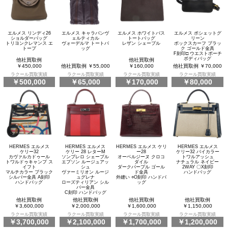
エルメス リンディ26
エルメス キャラバンヴ
エルメス ホワイトバス
エルメス ポシェットグ
ショルダーバッグ
ェルティカル
トートバッグ
リーン
トリヨンクレマンス エ
ヴォーデルマ トートバ
レザン シェーブル
ボックスカーフ ブラッ
トープ
ッグ
ク ゴールド金具
F刻印□ ウエストポーチ
ボディバッグ
他社買取例
他社買取例
￥450,000
他社買取例 ￥55,000
￥160,000
他社買取例 ￥70,000
ラクール買取実績
ラクール買取実績
ラクール買取実績
ラクール買取実績
￥500,000
￥65,000
￥170,000
￥80,000
HERMES エルメス
HERMES エルメス
HERMES エルメス ケリ
HERMES エルメス
ケリー32
ケリー 28 レターM
ー28
ケリー32 バイカラー
カヴァルカドゥール
ソンブレロ シェーブル
オーベルジーヌ クロコ
トワルアッシュ
トワルドゥキャンプ ス
エプソン ルージュアッ
ダイル
ナチュラル ネイビー
イフト
シュ
ダークパープル ゴール
2WAY 〇X刻印
マルチカラー ブラック
ヴァーミリオン ルージ
ド金具
ハンドバッグ
シルバー金具 A刻印
ュグレナ
外縫い ○O刻印 ハンドバ
ハンドバッグ
ローズティリアン シル
ッグ
バー金具
C刻印 ハンドバッグ
他社買取例
他社買取例
他社買取例
他社買取例
￥3,600,000
￥2,000,000
￥1,600,000
￥1,150,000
ラクール買取実績
ラクール買取実績
ラクール買取実績
ラクール買取実績
￥3,700,000
￥2,100,000
￥1,700,000
￥1,200,000