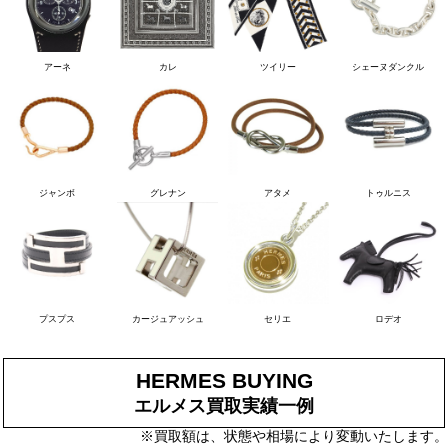
アーネ
カレ
ツイリー
シェーヌダンクル
ジャンボ
グレナン
アタメ
トゥルニス
プスプス
カージュアッシュ
セリエ
ロデオ
HERMES BUYING
エルメス買取実績一例
※買取額は、状態や相場により変動いたします。