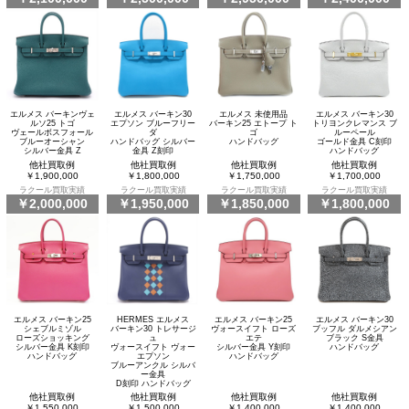
エルメス バーキンヴェ
エルメス バーキン30
エルメス 未使用品
エルメス バーキン30
ルソ25 トゴ
エプソン ブルーフリー
バーキン25 エトープ ト
トリヨンクレマンス ブ
ヴェールボスフォール
ダ
ゴ
ルーペール
ブルーオーシャン
ハンドバッグ シルバー
ハンドバッグ
ゴールド金具 C刻印
シルバー金具 Z
金具 Z刻印
ハンドバッグ
他社買取例
他社買取例
他社買取例
他社買取例
￥1,900,000
￥1,800,000
￥1,750,000
￥1,700,000
ラクール買取実績
ラクール買取実績
ラクール買取実績
ラクール買取実績
￥2,000,000
￥1,950,000
￥1,850,000
￥1,800,000
エルメス バーキン25
HERMES エルメス
エルメス バーキン25
エルメス バーキン30
シェブルミゾル
バーキン30 トレサージ
ヴォースイフト ローズ
ブッフル ダルメシアン
ローズショッキング
ュ
エテ
ブラック S金具
シルバー金具 K刻印
ヴォースイフト ヴォー
シルバー金具 Y刻印
ハンドバッグ
ハンドバッグ
エプソン
ハンドバッグ
ブルーアンクル シルバ
ー金具
D刻印 ハンドバッグ
他社買取例
他社買取例
他社買取例
他社買取例
￥1,550,000
￥1,500,000
￥1,400,000
￥1,400,000