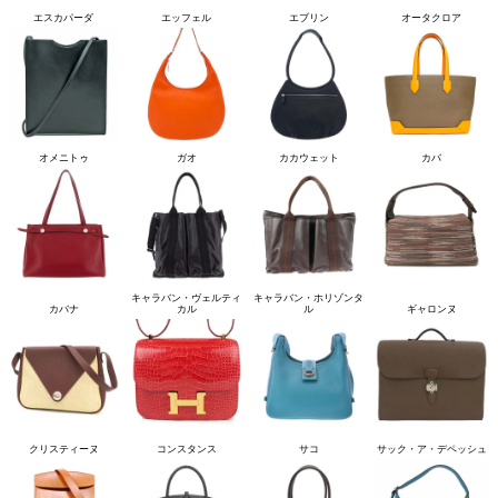
エスカパーダ
エッフェル
エブリン
オータクロア
オメニトゥ
ガオ
カカウェット
カバ
キャラバン・ヴェルティ
キャラバン・ホリゾンタ
カバナ
カル
ル
ギャロンヌ
クリスティーヌ
コンスタンス
サコ
サック・ア・デペッシュ