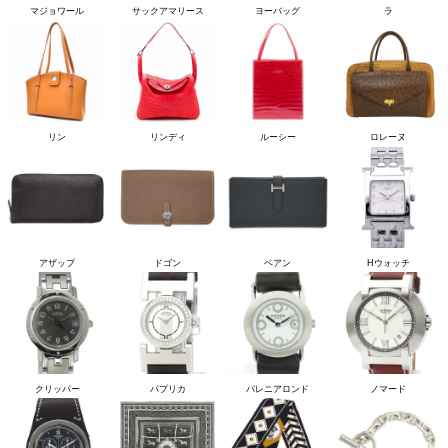
マジョワール
サックアマリース
ヨーバッグ
ラ
リン
リンディ
ルーシー
ロレーヌ
アザップ
ドゴン
ベアン
Hウォッチ
クリッパー
パプリカ
バレニアロンド
ノマード