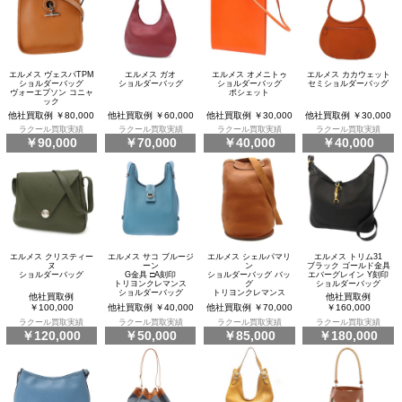
エルメス ヴェスパTPM
エルメス ガオ
エルメス オメニトゥ
エルメス カカウェット
ショルダーバッグ
ショルダーバッグ
ショルダーバッグ
セミショルダーバッグ
ヴォーエプソン コニャ
ポシェット
ック
他社買取例 ￥80,000
他社買取例 ￥60,000
他社買取例 ￥30,000
他社買取例 ￥30,000
ラクール買取実績
ラクール買取実績
ラクール買取実績
ラクール買取実績
￥90,000
￥70,000
￥40,000
￥40,000
エルメス クリスティー
エルメス サコ ブルージ
エルメス シェルパマリ
エルメス トリム31
ヌ
ーン
ン
ブラック ゴールド金具
ショルダーバッグ
G金具 □A刻印
ショルダーバッグ バッ
エバーグレイン Y刻印
トリヨンクレマンス
グ
ショルダーバッグ
ショルダーバッグ
トリヨンクレマンス
他社買取例
他社買取例
￥100,000
他社買取例 ￥40,000
他社買取例 ￥70,000
￥160,000
ラクール買取実績
ラクール買取実績
ラクール買取実績
ラクール買取実績
￥120,000
￥50,000
￥85,000
￥180,000