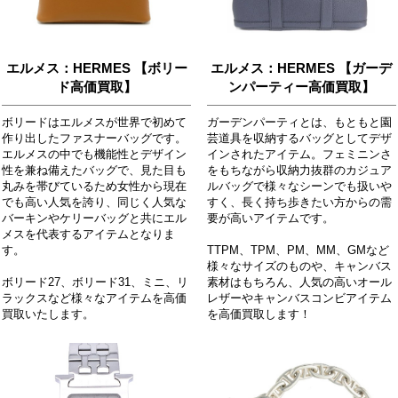
エルメス：HERMES 【ボリー
エルメス：HERMES 【ガーデ
ド高価買取】
ンパーティー高価買取】
ボリードはエルメスが世界で初めて
ガーデンパーティとは、もともと園
作り出したファスナーバッグです。
芸道具を収納するバッグとしてデザ
エルメスの中でも機能性とデザイン
インされたアイテム。フェミニンさ
性を兼ね備えたバッグで、見た目も
をもちながら収納力抜群のカジュア
丸みを帯びているため女性から現在
ルバッグで様々なシーンでも扱いや
でも高い人気を誇り、同じく人気な
すく、長く持ち歩きたい方からの需
バーキンやケリーバッグと共にエル
要が高いアイテムです。
メスを代表するアイテムとなりま
す。
TTPM、TPM、PM、MM、GMなど
様々なサイズのものや、キャンバス
ボリード27、ボリード31、ミニ、リ
素材はもちろん、人気の高いオール
ラックスなど様々なアイテムを高価
レザーやキャンバスコンビアイテム
買取いたします。
を高価買取します！