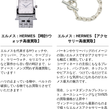
エルメス：HERMES 【時計/ウ
エルメス：HERMES 【アクセ
ォッチ高価買取】
サリー高価買取】
エルメスを代表するHウォッチや、
バーキンやケリーバッグのイメージ
クリッパー、アルソー、ケープゴッ
の強いエルメスですがアクセサリー
ト、ケリーウォチ、セリエウォッチ
も幅広く展開しています。
など新作から古い型の時計まで、レ
コーディネートの主役にもなるブレ
ディース・メンズ問わず高価買取し
スレット、バングルや、ネックレス
ています！
やピアスなど、つけているだけでエ
レガントな気持ちになれるのがエル
ハリの止まっている物や、ベルトの
メス最大の魅力です。
破損している物でもお買取りさせて
いただきます！
現在、シェーヌダンクルブレスレッ
ト、ホースシューリングなどSV925
の買取価格が上昇中！
ヴィンテージものから最新のものま
で様々なエルメスアクセサリーを高