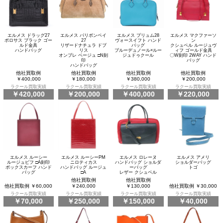
エルメス ドラッグ27
エルメス パリボンベイ
エルメス プリュム28
エルメス マクファーソ
ポロサス ブラック ゴー
27
ヴォースイフト ハンド
ン
ルド金具
リザードナチュラ ドブ
バッグ
クシュベル ルージュヴ
ハンドバッグ
リス
ブルーデュノール×ルー
ィフ ゴールド金具
オンブレ ベージュ □N刻
ジュドゥクール
〇W刻印 2WAY ハンド
印
バッグ
ハンドバッグ
他社買取例
他社買取例
他社買取例
他社買取例
￥400,000
￥180,000
￥380,000
￥200,000
ラクール買取実績
ラクール買取実績
ラクール買取実績
ラクール買取実績
￥420,000
￥200,000
￥400,000
￥220,000
エルメス ルーシー
エルメス ルーシーPM
エルメス ロレーヌ
エルメス アメリ
ルージュビフ □A刻印
ニロティカス
ハンドバッグ ショルダ
ショルダーバッグ
ボックスカーフ ハンド
ハンドバッグ ルージュ
ーバッグ
トゴ
バッグ
□A
レザー クシュベル
他社買取例
他社買取例
他社買取例 ￥60,000
￥240,000
￥130,000
他社買取例 ￥30,000
ラクール買取実績
ラクール買取実績
ラクール買取実績
ラクール買取実績
￥70,000
￥250,000
￥150,000
￥40,000