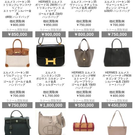
エルメス バーキン35
HERMES エルメス
エルメス バーキン35
エルメス バーキン30
トリヨンクレマンス×ク
ボリード31 2WAYバッグ
ヴァッシュ ナチュラル
ヴォーシャモニー
リノラン
トリヨンクレマンス エ
ゴールド金具 □E刻印
オレンジ ゴールド
エトゥープ シルバー金
トゥープ
ハンドバッグ
□J刻印 ハンドバッグ
具
ゴールド金具 Z刻印
□M刻 ハンドバッグ
ハンドバッグ
他社買取例
他社買取例
他社買取例
他社買取例
￥800,000
￥850,000
￥750,000
￥700,000
ラクール買取実績
ラクール買取実績
ラクール買取実績
ラクール買取実績
￥850,000
￥900,000
￥800,000
￥750,000
エルメス バーキン30
エルメス
HERMES エルメス
HERMES エルメス
トワルアッシュ ヴォー
コンスタンス23
ピコタンロックMM
ガーデンパーティPM36
バレニア
ポロサス コカオン ゴー
エトゥープ トゴ
ネゴンダ ブラック
ゴールド ゴールド金具
ルド金具
グレーブラウン
シルバー金具 Z刻印
ハンドバッグ
〇D ショルダーバッグ
ゴールド金具 Y刻印
トートバッグ
ハンドバッグ
他社買取例
他社買取例
他社買取例
他社買取例
￥700,000
￥1,700,000
￥500,000
￥400,000
ラクール買取実績
ラクール買取実績
ラクール買取実績
ラクール買取実績
￥750,000
￥1,800,000
￥550,000
￥450,000