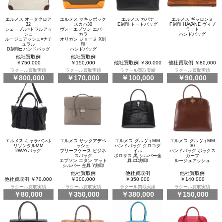
エルメス オータクロア
エルメス マキシボック
エルメス カバナ
エルメス ギャロンヌ
32
スカバ30
E刻印 トートバッグ
F刻印 HAVANE ヴィブ
シェーブル×トワルアッ
ヴォーエプソン エバー
ラート
シュ
カラ
ハンドバッグ
ルージュアッシュ×ナチ
オリガン ジョーヌ X刻
ュラル
印
D刻印□ ハンドバッグ
ハンドバッグ
他社買取例
他社買取例
￥750,000
￥150,000
他社買取例 ￥80,000
他社買取例 ￥80,000
ラクール買取実績
ラクール買取実績
ラクール買取実績
ラクール買取実績
￥800,000
￥170,000
￥100,000
￥90,000
エルメス キャラバンホ
エルメス サックアデペ
エルメス ダルヴィMM
エルメス ダルヴィMM
リゾンタルMM
ッシュ
ハンドバッグ クロコダ
30
2WAYバッグ
ブリーフケース ビジネ
イル
ハンドバッグ ボックス
スバッグ
ポロサス 黒 シルバー金
カーフ
エプソン エタン マット
具 □C刻印
ルージュアッシュ
シルバー 金具 Y刻印
他社買取例
他社買取例
他社買取例
他社買取例 ￥70,000
￥300,000
￥350,000
￥140,000
ラクール買取実績
ラクール買取実績
ラクール買取実績
ラクール買取実績
￥80,000
￥350,000
￥380,000
￥150,000