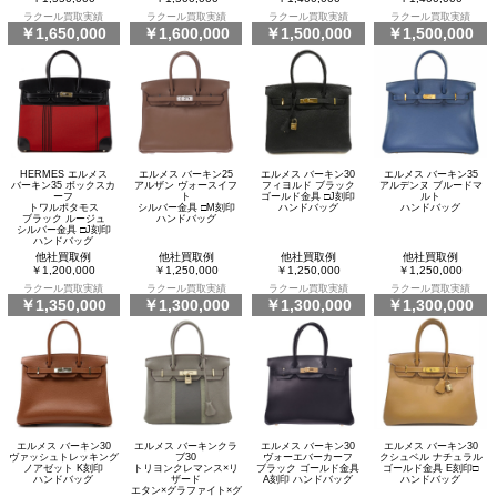
ラクール買取実績
ラクール買取実績
ラクール買取実績
ラクール買取実績
￥1,650,000
￥1,600,000
￥1,500,000
￥1,500,000
HERMES エルメス
エルメス バーキン25
エルメス バーキン30
エルメス バーキン35
バーキン35 ボックスカ
アルザン ヴォースイフ
フィヨルド ブラック
アルデンヌ ブルードマ
ーフ
ト
ゴールド金具 □J刻印
ルト
トワルポタモス
シルバー金具 □M刻印
ハンドバッグ
ハンドバッグ
ブラック ルージュ
ハンドバッグ
シルバー金具 □J刻印
ハンドバッグ
他社買取例
他社買取例
他社買取例
他社買取例
￥1,200,000
￥1,250,000
￥1,250,000
￥1,250,000
ラクール買取実績
ラクール買取実績
ラクール買取実績
ラクール買取実績
￥1,350,000
￥1,300,000
￥1,300,000
￥1,300,000
エルメス バーキン30
エルメス バーキンクラ
エルメス バーキン30
エルメス バーキン30
ヴァッシュトレッキング
ブ30
ヴォーエバーカーフ
クシュベル ナチュラル
ノアゼット K刻印
トリヨンクレマンス×リ
ブラック ゴールド金具
ゴールド金具 E刻印□
ハンドバッグ
ザード
A刻印 ハンドバッグ
ハンドバッグ
エタン×グラファイト×グ