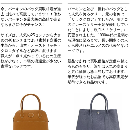
今、バーキンのバッグ買取相場が過
バーキンと並び、憧れのバッグとし
去に比べて高騰しています！！使わ
て人気を誇るケリー。元の名称は
ないバーキンを最大級の高値で売る
「サッククロア」でしたが、モナコ
ならまさに今がチャンス！
のグレースケリー王妃が愛用してい
たことにより、現在の「ケリー」に
サイズは、人気の25センチから大き
変更されました。1930年代の登場か
めの40センチまであり素材も定番の
ら現在に至るまで、長い間多くの人
牛革から、山羊・オーストリッチ・
から愛されたエルメスの代表的なバ
クロコダイルなど多岐に渡ります。
ッグです。
職人が１点１点作っているため生産
数が少なく、市場の流通量が少ない
新品であれば買取価格が定価を越え
貴重なバッグです。
るものもあり、近年は人気の高まり
と共に価値も急上昇しております。
年代が経ったお品物でも高額査定が
期待できるお品物です。