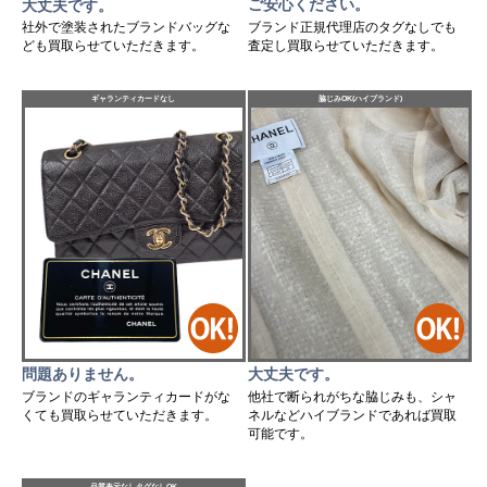
ご安心ください。
大丈夫です。
ブランド正規代理店のタグなしでも
社外で塗装されたブランドバッグな
査定し買取らせていただきます。
ども買取らせていただきます。
ギャランティカードなし
脇じみOK(ハイブランド)
問題ありません。
大丈夫です。
ブランドのギャランティカードがな
他社で断られがちな脇じみも、シャ
くても買取らせていただきます。
ネルなどハイブランドであれば買取
可能です。
品質表示なしタグなしOK