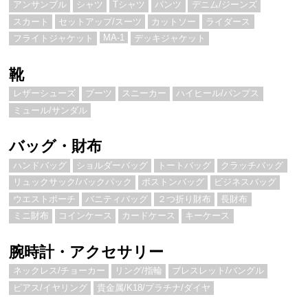
アンサンブル
シャツ
Tシャツ
パンツ
デニム/ジーンズ
スカート
セットアップ/スーツ
カットソー
ライダース
MA-1
フライトジャケット
デッキジャケット
靴
レザーシューズ
ブーツ
スニーカー
ハイヒール/パンプス
ミュール/サンダル
バッグ・財布
ハンドバッグ
ショルダーバッグ
トートバッグ
クラッチバッグ
リュックサック/バックパック
ボストンバッグ
ビジネスバッグ
ウエストポーチ
バニティバッグ
２つ折り財布
長財布
ミニ財布
コインケース
カードケース
キーケース
腕時計・アクセサリー
ネックレス/チョーカー
リング/指輪
ブレスレット/バングル
ピアス/イヤリング
貴金属/K18/プラチナ/ダイヤ