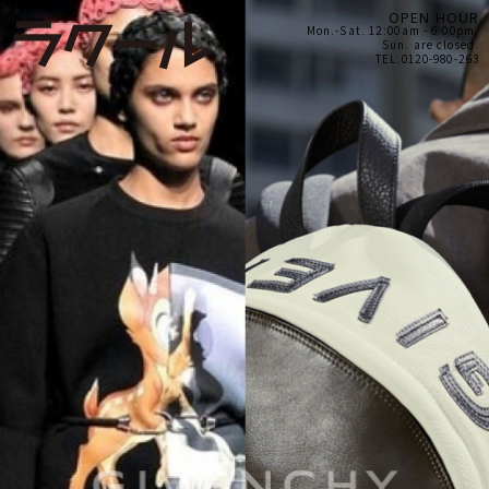
OPEN HOUR
Mon.-Sat. 12:00am - 6:00pm.
Sun. are closed.
TEL:0120-980-263