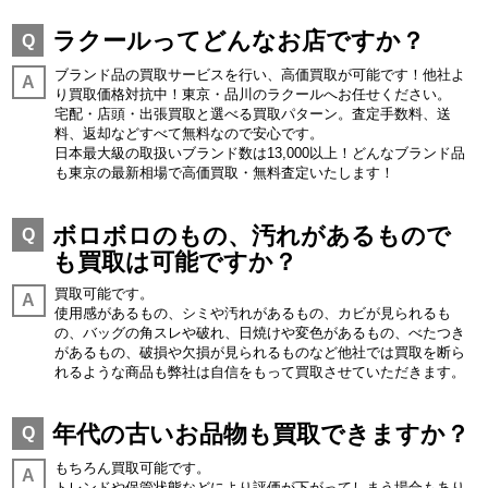
ラクールってどんなお店ですか？
Q
ブランド品の買取サービスを行い、高価買取が可能です！他社よ
A
り買取価格対抗中！東京・品川のラクールへお任せください。
宅配・店頭・出張買取と選べる買取パターン。査定手数料、送
料、返却などすべて無料なので安心です。
日本最大級の取扱いブランド数は13,000以上！どんなブランド品
も東京の最新相場で高価買取・無料査定いたします！
ボロボロのもの、汚れがあるもので
Q
も買取は可能ですか？
買取可能です。
A
使用感があるもの、シミや汚れがあるもの、カビが見られるも
の、バッグの角スレや破れ、日焼けや変色があるもの、べたつき
があるもの、破損や欠損が見られるものなど他社では買取を断ら
れるような商品も弊社は自信をもって買取させていただきます。
年代の古いお品物も買取できますか？
Q
もちろん買取可能です。
A
トレンドや保管状態などにより評価が下がってしまう場合もあり