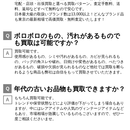
宅配・店頭・出張買取と選べる買取パターン。査定手数料、送
料、返却などすべて無料なので安心です。
日本最大級の取扱いブランド数は13,000以上！どんなブランド品
も東京の最新相場で高価買取・無料査定いたします！
ボロボロのもの、汚れがあるもので
Q
も買取は可能ですか？
買取可能です。
A
使用感があるもの、シミや汚れがあるもの、カビが見られるも
の、バッグの角スレや破れ、日焼けや変色があるもの、べたつき
があるもの、破損や欠損が見られるものなど他社では買取を断ら
れるような商品も弊社は自信をもって買取させていただきます。
年代の古いお品物も買取できますか？
Q
もちろん買取可能です。
A
トレンドや保管状態などにより評価が下がってしまう場合もあり
ますが、中にはレアアイテムや人気のヴィンテージアイテムなど
もあり、市場相場が急騰しているものもございますので、ぜひ一
度ご相談くださいませ。