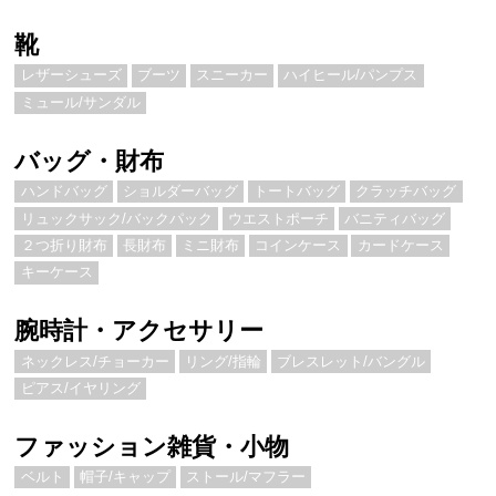
靴
レザーシューズ
ブーツ
スニーカー
ハイヒール/パンプス
ミュール/サンダル
バッグ・財布
ハンドバッグ
ショルダーバッグ
トートバッグ
クラッチバッグ
リュックサック/バックパック
ウエストポーチ
バニティバッグ
２つ折り財布
長財布
ミニ財布
コインケース
カードケース
キーケース
腕時計・アクセサリー
ネックレス/チョーカー
リング/指輪
ブレスレット/バングル
ピアス/イヤリング
ファッション雑貨・小物
ベルト
帽子/キャップ
ストール/マフラー