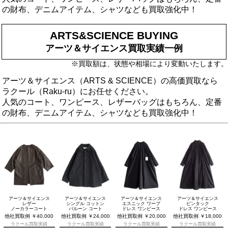
の財布、デニムアイテム、シャツなども買取強化中！
ARTS&SCIENCE BUYING
アーツ＆サイエンス買取実績一例
※買取額は、状態や相場により変動いたします。
アーツ＆サイエンス（ARTS & SCIENCE）の高価買取なら
ラクール（Raku-ru）にお任せください。
人気のコート、ワンピース、レザーバッグはもちろん、定番
の財布、デニムアイテム、シャツなども買取強化中！
アーツ＆サイエンス
アーツ＆サイエンス
アーツ＆サイエンス
アーツ＆サイエンス
レザー
シングル コットン
エスニック ワープ
ピンタック
ノーカラーコート
バルーン コート
ドレス ワンピース
ドレス ワンピース
他社買取例 ￥40,000
他社買取例 ￥24,000
他社買取例 ￥20,000
他社買取例 ￥18,000
ラクール買取実績
ラクール買取実績
ラクール買取実績
ラクール買取実績