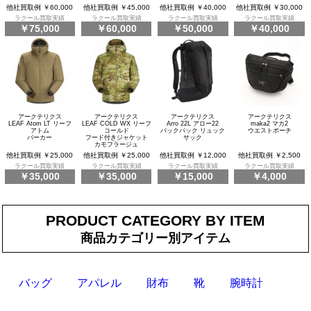
他社買取例 ￥60,000
他社買取例 ￥45,000
他社買取例 ￥40,000
他社買取例 ￥30,000
ラクール買取実績
ラクール買取実績
ラクール買取実績
ラクール買取実績
￥75,000
￥60,000
￥50,000
￥40,000
アークテリクス
アークテリクス
アークテリクス
アークテリクス
LEAF Atom LT リーフ
LEAF COLD WX リーフ
Arro 22L アロー22
maka2 マカ2
アトム
コールド
バックパック リュック
ウエストポーチ
パーカー
フード付きジャケット
サック
カモフラージュ
他社買取例 ￥25,000
他社買取例 ￥25,000
他社買取例 ￥12,000
他社買取例 ￥2,500
ラクール買取実績
ラクール買取実績
ラクール買取実績
ラクール買取実績
￥35,000
￥35,000
￥15,000
￥4,000
PRODUCT CATEGORY BY ITEM
商品カテゴリー別アイテム
バッグ
アパレル
財布
靴
腕時計