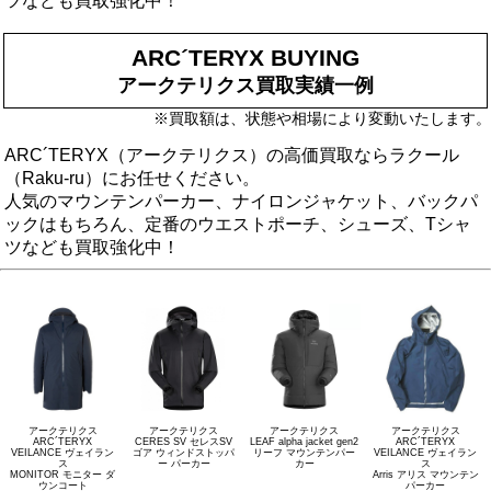
ツなども買取強化中！
ARC´TERYX BUYING
アークテリクス買取実績一例
※買取額は、状態や相場により変動いたします。
ARC´TERYX（アークテリクス）の高価買取ならラクール
（Raku-ru）にお任せください。
人気のマウンテンパーカー、ナイロンジャケット、バックパ
ックはもちろん、定番のウエストポーチ、シューズ、Tシャ
ツなども買取強化中！
アークテリクス
アークテリクス
アークテリクス
アークテリクス
ARC´TERYX
CERES SV セレスSV
LEAF alpha jacket gen2
ARC´TERYX
VEILANCE ヴェイラン
ゴア ウィンドストッパ
リーフ マウンテンパー
VEILANCE ヴェイラン
ス
ー パーカー
カー
ス
MONITOR モニター ダ
Arris アリス マウンテン
ウンコート
パーカー