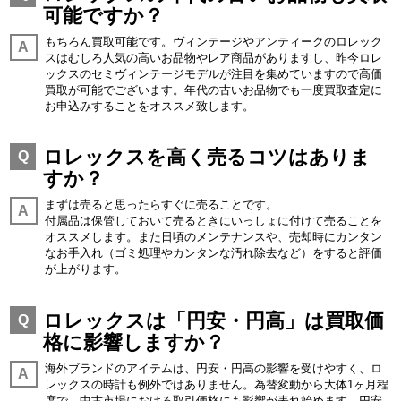
可能ですか？
もちろん買取可能です。ヴィンテージやアンティークのロレック
A
スはむしろ人気の高いお品物やレア商品がありますし、昨今ロレ
ックスのセミヴィンテージモデルが注目を集めていますので高価
買取が可能でございます。年代の古いお品物でも一度買取査定に
お申込みすることをオススメ致します。
ロレックスを高く売るコツはありま
Q
すか？
まずは売ると思ったらすぐに売ることです。
A
付属品は保管しておいて売るときにいっしょに付けて売ることを
オススメします。また日頃のメンテナンスや、売却時にカンタン
なお手入れ（ゴミ処理やカンタンな汚れ除去など）をすると評価
が上がります。
ロレックスは「円安・円高」は買取価
Q
格に影響しますか？
海外ブランドのアイテムは、円安・円高の影響を受けやすく、ロ
A
レックスの時計も例外ではありません。為替変動から大体1ヶ月程
度で、中古市場における取引価格にも影響が表れ始めます。円安