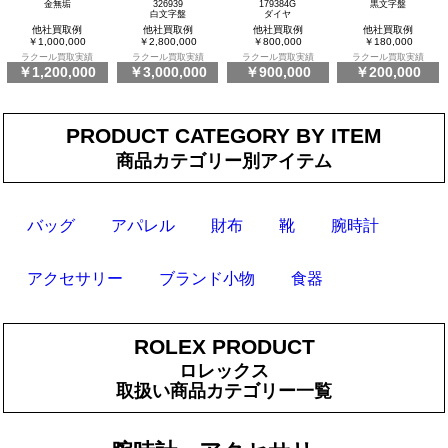
金無垢
326939
179384G
黒文字盤
白文字盤
ダイヤ
他社買取例
他社買取例
他社買取例
他社買取例
￥1,000,000
￥2,800,000
￥800,000
￥180,000
ラクール買取実績
ラクール買取実績
ラクール買取実績
ラクール買取実績
￥1,200,000
￥3,000,000
￥900,000
￥200,000
PRODUCT CATEGORY BY ITEM
商品カテゴリー別アイテム
バッグ
アパレル
財布
靴
腕時計
アクセサリー
ブランド小物
食器
ROLEX PRODUCT
ロレックス
取扱い商品カテゴリー一覧