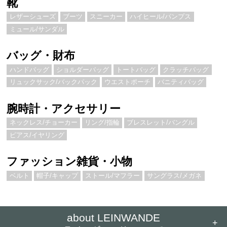
靴
レザーシューズ
ブーツ
スニーカー
ハイヒール/パンプス
ミュール/サンダル
バッグ・財布
ハンドバッグ
ショルダーバッグ
トートバッグ
クラッチバッグ
リュックサック/バックパック
ウエストポーチ
バニティバッグ
腕時計・アクセサリー
ネックレス/チョーカー
リング/指輪
ブレスレット/バングル
ピアス/イヤリング
ファッション雑貨・小物
ベルト
帽子/キャップ
ストール/マフラー
サングラス/メガネ
about LEINWANDE
+