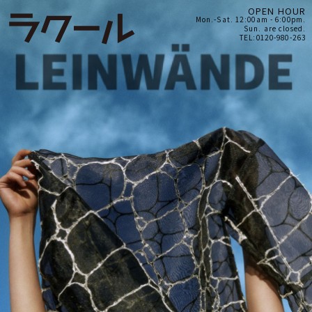
OPEN HOUR
Mon.-Sat. 12:00am - 6:00pm.
Sun. are closed.
TEL:0120-980-263