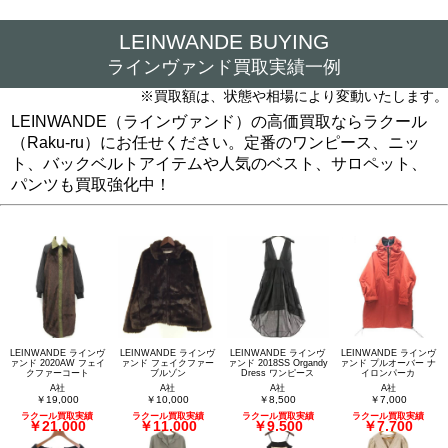
LEINWANDE BUYING
ラインヴァンド買取実績一例
※買取額は、状態や相場により変動いたします。
LEINWANDE（ラインヴァンド）の高価買取ならラクール
（Raku-ru）にお任せください。定番のワンピース、ニッ
ト、バックベルトアイテムや人気のベスト、サロペット、
パンツも買取強化中！
LEINWANDE ラインヴ
LEINWANDE ラインヴ
LEINWANDE ラインヴ
LEINWANDE ラインヴ
ァンド 2020AW フェイ
ァンド フェイクファー
ァンド 2018SS Organdy
ァンド プルオーバー ナ
クファーコート
ブルゾン
Dress ワンピース
イロンパーカ
A社
A社
A社
A社
￥19,000
￥10,000
￥8,500
￥7,000
ラクール買取実績
ラクール買取実績
ラクール買取実績
ラクール買取実績
￥21,000
￥11,000
￥9,500
￥7,700