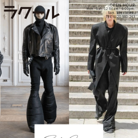
OPEN HOUR
Mon.-Sat. 12:00am - 6:00pm.
Sun. are closed.
TEL:0120-980-263