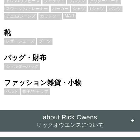
ドレス/ワンピース
ジャケット
ブルゾン
アウター/コート
スウェット/トレーナー
パーカー
シャツ
Tシャツ
パンツ
MA-1
デニム/ジーンズ
カットソー
靴
レザーシューズ
ブーツ
バッグ・財布
ショルダーバッグ
ファッション雑貨・小物
ベルト
帽子/キャップ
about Rick Owens
+
リックオウエンスについて