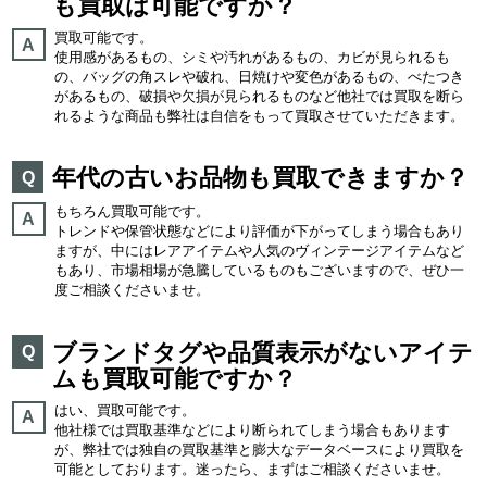
も買取は可能ですか？
買取可能です。
A
使用感があるもの、シミや汚れがあるもの、カビが見られるも
の、バッグの角スレや破れ、日焼けや変色があるもの、べたつき
があるもの、破損や欠損が見られるものなど他社では買取を断ら
れるような商品も弊社は自信をもって買取させていただきます。
年代の古いお品物も買取できますか？
Q
もちろん買取可能です。
A
トレンドや保管状態などにより評価が下がってしまう場合もあり
ますが、中にはレアアイテムや人気のヴィンテージアイテムなど
もあり、市場相場が急騰しているものもございますので、ぜひ一
度ご相談くださいませ。
ブランドタグや品質表示がないアイテ
Q
ムも買取可能ですか？
はい、買取可能です。
A
他社様では買取基準などにより断られてしまう場合もあります
が、弊社では独自の買取基準と膨大なデータベースにより買取を
可能としております。迷ったら、まずはご相談くださいませ。