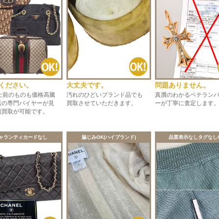
大丈夫です。
ください。
問題ありません。
汚れのひどいブランド品でも
以上前のものも価格高騰
真贋のわかるベテラン
買取させていただきます。
店の専門バイヤーが見
ーが丁寧に査定します
価買取が可能です。
ャランティカードなし
脇じみOK(ハイブランド)
品質表示なしタグなし