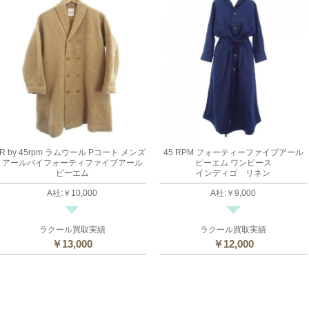
R by 45rpm ラムウール Pコート メンズ
45 RPM フォーティーファイブアール
アールバイフォーティファイブアール
ピーエム ワンピース
ピーエム
インディゴ リネン
A社
:
￥10,000
A社
:
￥9,000
ラクール買取実績
ラクール買取実績
￥13,000
￥12,000