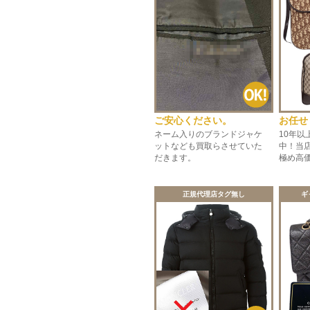
ご安心ください。
お任せ
ネーム入りのブランドジャケ
10年
ットなども買取らさせていた
中！当
だきます。
極め高
正規代理店タグ無し
ギ