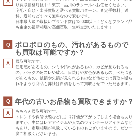
A
り買取価格対抗中！東京・品川のラクールへお任せください。
宅配・店頭・出張買取と選べる買取パターン。査定手数料、送
料、返却などすべて無料なので安心です。
日本最大級の取扱いブランド数は13,000以上！どんなブランド品
も東京の最新相場で高価買取・無料査定いたします！
ボロボロのもの、汚れがあるもので
Q
も買取は可能ですか？
買取可能です。
A
使用感があるもの、シミや汚れがあるもの、カビが見られるも
の、バッグの角スレや破れ、日焼けや変色があるもの、べたつき
があるもの、破損や欠損が見られるものなど他社では買取を断ら
れるような商品も弊社は自信をもって買取させていただきます。
年代の古いお品物も買取できますか？
Q
もちろん買取可能です。
A
トレンドや保管状態などにより評価が下がってしまう場合もあり
ますが、中にはレアアイテムや人気のヴィンテージアイテムなど
もあり、市場相場が急騰しているものもございますので、ぜひ一
度ご相談くださいませ。