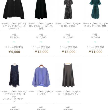
ebure エブール ライトボ
ebure エブール スカート
ebure エブール ワンピー
ebure エブール ワンピー
ンディング ボリューム
ロングスカート Aライン
ス ロング 総柄
ス ロング リボン 無地
ジャケット
無地
A社
A社
A社
A社
￥7,000
￥10,000
￥10,000
￥7,000
ラクール買取実績
ラクール買取実績
ラクール買取実績
ラクール買取実績
￥9,000
￥13,000
￥13,000
￥11,000
ebure エブール カットワ
ebure エブール ブラウス
ebure エブール ロングス
ークデザイン クルーネ
トップス
カート 無地 Aライン
ック
ノースリーブ ワンピー
ス
A社
A社
A社