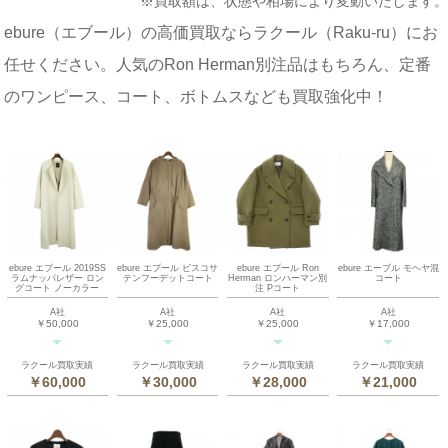
※買取額は、状態や相場により変動いたします。
ebure（エブール）の高価買取ならラクール（Raku-ru）にお
任せください。人気のRon Herman別注品はもちろん、定番
のワンピース、コート、ボトムスなども買取強化中！
ebure エブール 2019SS
ebure エブール ビスコサ
ebure エブール Ron
ebure エーブル モヘヤ混
ラムナッパレザー ロン
テンフーデットコート
Herman ロンハーマン別
コート
グコート ノーカラー
注 Pコート
A社
A社
A社
A社
￥50,000
￥25,000
￥25,000
￥17,000
ラクール買取実績
ラクール買取実績
ラクール買取実績
ラクール買取実績
￥60,000
￥30,000
￥28,000
￥21,000